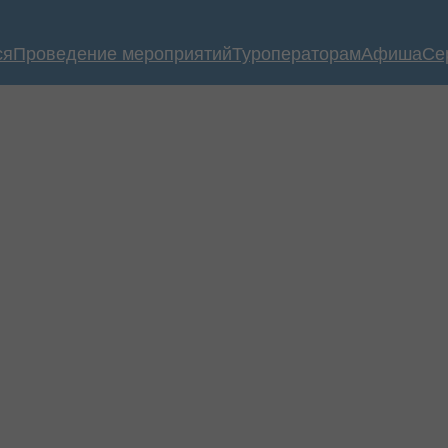
ся
Проведение мероприятий
Туроператорам
Афиша
Се