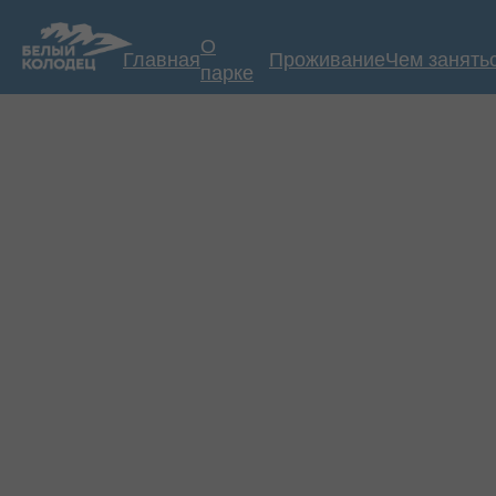
О
Главная
Проживание
Чем занять
парке