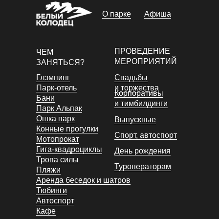
О парке
Афиша
ПРОВЕДЕНИЕ
ЧЕМ
МЕРОПРИЯТИЙ
ЗАНЯТЬСЯ?
Глэмпинг
Свадьбы
Парк-отель
и торжества
Корпоративы
Бани
и тимбилдинги
Парк Альпак
Ошка парк
Выпускные
Конные прогулки
Спорт, автоспорт
Мотопрокат
Гига-квадроциклы
День рождения
Тропа силы
Туроператорам
Пляжи
Аренда беседок и шатров
Тюбинги
Автоспорт
Кафе